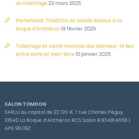
du toilettage
23 mars 2025
Partenariat TOMDOG et Maëlle Ravaux à La
Roque d’Anthéron
19 février 2025
Toilettage et santé mentale des animaux : le lien
entre soins et bien-être
10 janvier 2025
SALON TOMDOG
SARLU au capital de 22 120 €. 1 rue Charles Péguy,
13640 La Roque d’Anthéron RCS Salon B 934914656 |
APE 96.09Z