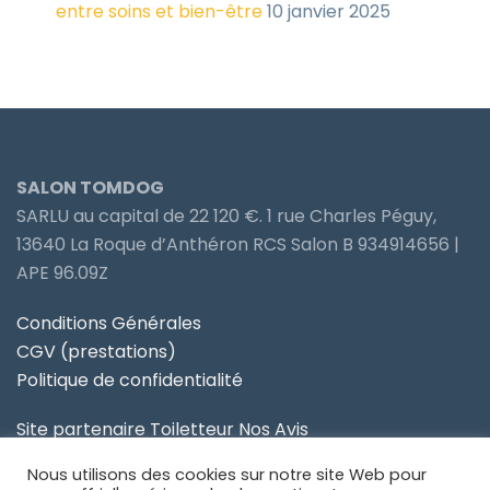
entre soins et bien-être
10 janvier 2025
SALON TOMDOG
SARLU au capital de 22 120 €. 1 rue Charles Péguy,
13640 La Roque d’Anthéron RCS Salon B 934914656 |
APE 96.09Z
Conditions Générales
CGV (prestations)
Politique de confidentialité
Site partenaire Toiletteur Nos Avis
Nous utilisons des cookies sur notre site Web pour
Site partenaire Anidom