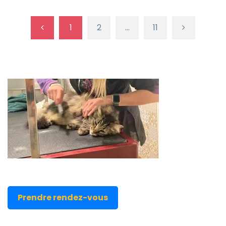
1
2
…
11
Prendre rendez-vous