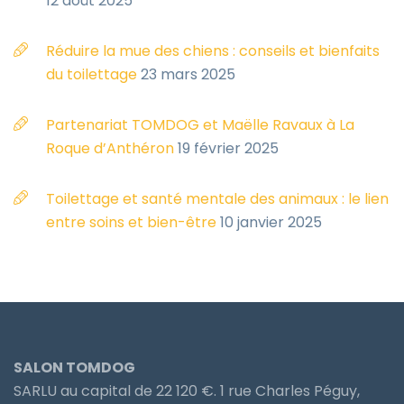
12 août 2025
Réduire la mue des chiens : conseils et bienfaits
du toilettage
23 mars 2025
Partenariat TOMDOG et Maëlle Ravaux à La
Roque d’Anthéron
19 février 2025
Toilettage et santé mentale des animaux : le lien
entre soins et bien-être
10 janvier 2025
SALON TOMDOG
SARLU au capital de 22 120 €. 1 rue Charles Péguy,