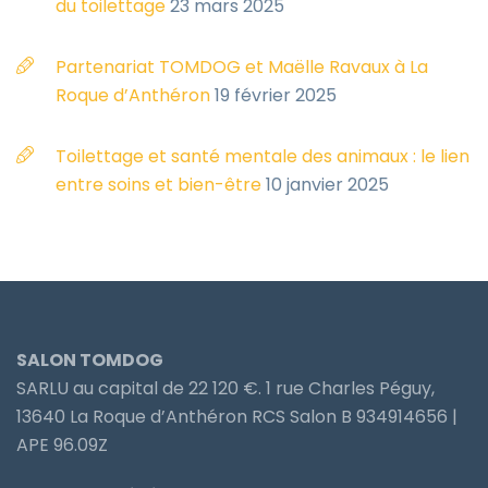
du toilettage
23 mars 2025
Partenariat TOMDOG et Maëlle Ravaux à La
Roque d’Anthéron
19 février 2025
Toilettage et santé mentale des animaux : le lien
entre soins et bien-être
10 janvier 2025
SALON TOMDOG
SARLU au capital de 22 120 €. 1 rue Charles Péguy,
13640 La Roque d’Anthéron RCS Salon B 934914656 |
APE 96.09Z