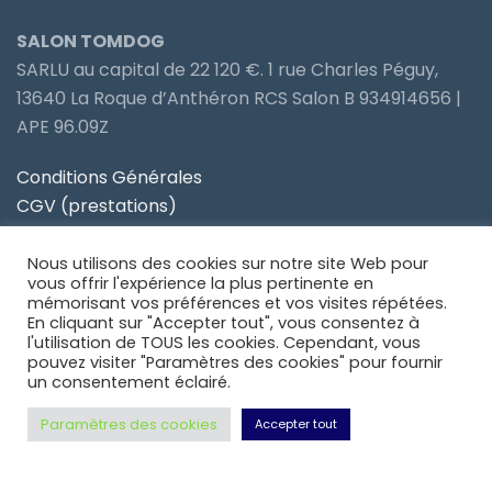
SALON TOMDOG
SARLU au capital de 22 120 €. 1 rue Charles Péguy,
13640 La Roque d’Anthéron RCS Salon B 934914656 |
APE 96.09Z
Conditions Générales
CGV (prestations)
Politique de confidentialité
Nous utilisons des cookies sur notre site Web pour
Site partenaire Toiletteur Nos Avis
vous offrir l'expérience la plus pertinente en
mémorisant vos préférences et vos visites répétées.
En cliquant sur "Accepter tout", vous consentez à
Site partenaire Anidom
l'utilisation de TOUS les cookies. Cependant, vous
pouvez visiter "Paramètres des cookies" pour fournir
un consentement éclairé.
Paramètres des cookies
Accepter tout