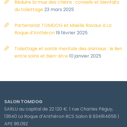
Réduire la mue des chiens : conseils et bienfaits
du toilettage
23 mars 2025
Partenariat TOMDOG et Maëlle Ravaux à La
Roque d’Anthéron
19 février 2025
Toilettage et santé mentale des animaux : le lien
entre soins et bien-être
10 janvier 2025
SALON TOMDOG
SARLU au capital de 22 120 €. 1 rue Charles Péguy,
13640 La Roque d’Anthéron RCS Salon B 934914656 |
APE 96.09Z