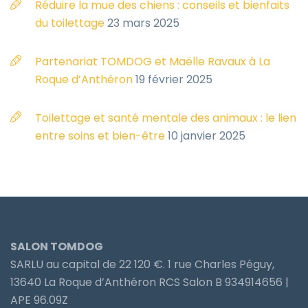
Réduire la mue des chiens : conseils et bienfaits
du toilettage
23 mars 2025
Partenariat TOMDOG et Maëlle Ravaux à La
Roque d’Anthéron
19 février 2025
Toilettage et santé mentale des animaux : le lien
entre soins et bien-être
10 janvier 2025
SALON TOMDOG
SARLU au capital de 22 120 €. 1 rue Charles Péguy,
13640 La Roque d’Anthéron RCS Salon B 934914656 |
APE 96.09Z