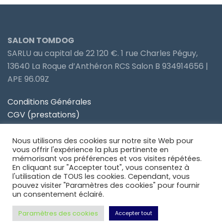
SALON TOMDOG
SARLU au capital de 22 120 €. 1 rue Charles Péguy,
13640 La Roque d’Anthéron RCS Salon B 934914656 |
APE 96.09Z
Conditions Générales
CGV (prestations)
Politique de confidentialité
Nous utilisons des cookies sur notre site Web pour
Site partenaire Toiletteur Nos Avis
vous offrir l'expérience la plus pertinente en
mémorisant vos préférences et vos visites répétées.
En cliquant sur "Accepter tout", vous consentez à
Site partenaire Anidom
l'utilisation de TOUS les cookies. Cependant, vous
pouvez visiter "Paramètres des cookies" pour fournir
un consentement éclairé.
Paramètres des cookies
Accepter tout