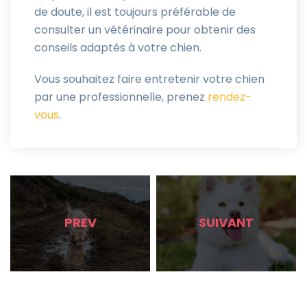
de doute, il est toujours préférable de
consulter un vétérinaire pour obtenir des
conseils adaptés à votre chien.
Vous souhaitez faire entretenir votre chien
par une professionnelle, prenez
rendez-
vous
.
PREV
SUIVANT