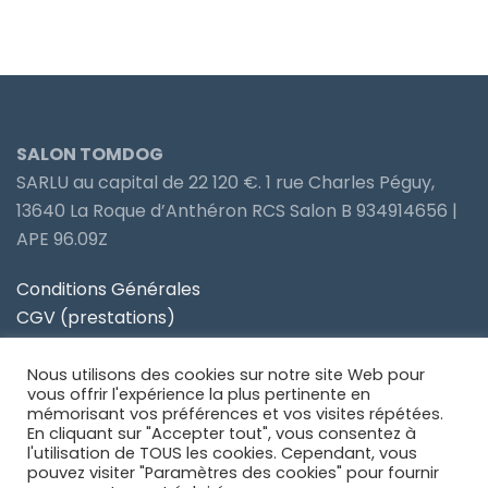
SALON TOMDOG
SARLU au capital de 22 120 €. 1 rue Charles Péguy,
13640 La Roque d’Anthéron RCS Salon B 934914656 |
APE 96.09Z
Conditions Générales
CGV (prestations)
Politique de confidentialité
Nous utilisons des cookies sur notre site Web pour
Site partenaire Toiletteur Nos Avis
vous offrir l'expérience la plus pertinente en
mémorisant vos préférences et vos visites répétées.
En cliquant sur "Accepter tout", vous consentez à
Site partenaire Anidom
l'utilisation de TOUS les cookies. Cependant, vous
pouvez visiter "Paramètres des cookies" pour fournir