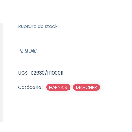
Rupture de stock
19.90
€
UGS :
E2630/H100011
Catégorie :
HARNAIS
,
MARCHER