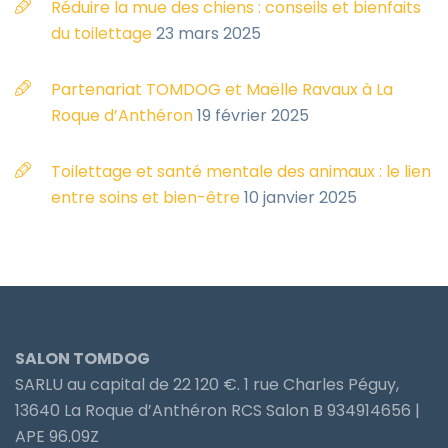
Réduire la mue des chiens : conseils et bienfaits
du toilettage
23 mars 2025
Partenariat TOMDOG et Maëlle Ravaux à La
Roque d’Anthéron
19 février 2025
Toilettage et santé mentale des animaux : le lien
entre soins et bien-être
10 janvier 2025
SALON TOMDOG
SARLU au capital de 22 120 €. 1 rue Charles Péguy,
13640 La Roque d’Anthéron RCS Salon B 934914656 |
APE 96.09Z