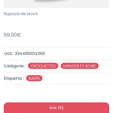
Rupture de stock
69.00
€
UGS :
3344951014356
Catégorie :
CROQUETTES
,
MANGER ET BOIRE
Étiquette :
BAB'IN
Avis (0)