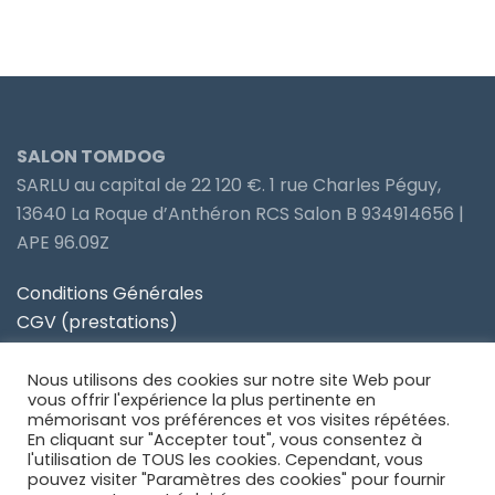
SALON TOMDOG
SARLU au capital de 22 120 €. 1 rue Charles Péguy,
13640 La Roque d’Anthéron RCS Salon B 934914656 |
APE 96.09Z
Conditions Générales
CGV (prestations)
Politique de confidentialité
Nous utilisons des cookies sur notre site Web pour
Site partenaire Toiletteur Nos Avis
vous offrir l'expérience la plus pertinente en
mémorisant vos préférences et vos visites répétées.
En cliquant sur "Accepter tout", vous consentez à
Site partenaire Anidom
l'utilisation de TOUS les cookies. Cependant, vous
pouvez visiter "Paramètres des cookies" pour fournir