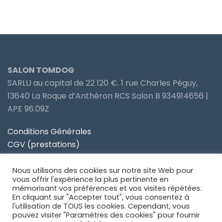
SALON TOMDOG
SARLU au capital de 22 120 €. 1 rue Charles Péguy,
13640 La Roque d’Anthéron RCS Salon B 934914656 |
APE 96.09Z
Conditions Générales
CGV (prestations)
Politique de confidentialité
Nous utilisons des cookies sur notre site Web pour
Site partenaire Toiletteur Nos Avis
vous offrir l'expérience la plus pertinente en
mémorisant vos préférences et vos visites répétées.
En cliquant sur "Accepter tout", vous consentez à
Site partenaire Anidom
l'utilisation de TOUS les cookies. Cependant, vous
pouvez visiter "Paramètres des cookies" pour fournir