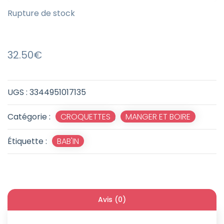
Rupture de stock
32.50
€
UGS :
3344951017135
Catégorie :
CROQUETTES
,
MANGER ET BOIRE
Étiquette :
BAB'IN
Avis (0)