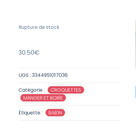
Rupture de stock
30.50
€
UGS :
3344951017036
Catégorie :
CROQUETTES
,
MANGER ET BOIRE
Étiquette :
BAB'IN