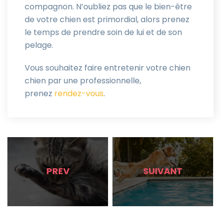
compagnon. N’oubliez pas que le bien-être
de votre chien est primordial, alors prenez
le temps de prendre soin de lui et de son
pelage.
Vous souhaitez faire entretenir votre chien
chien par une professionnelle,
prenez
rendez-vous
.
PREV
SUIVANT