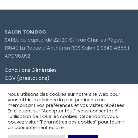
SALON TOMDOG
SARLU au capital de 22 120 €. 1 rue Charles Péguy,
13640 La Roque d’Anthéron RCS Salon B 934914656 |
APE 96.09Z
Conditions Générales
CGV (prestations)
Politique de confidentialité
Nous utilisons des cookies sur notre site Web pour
Site partenaire Toiletteur Nos Avis
vous offrir l'expérience la plus pertinente en
mémorisant vos préférences et vos visites répétées.
En cliquant sur "Accepter tout", vous consentez à
Site partenaire Anidom
l'utilisation de TOUS les cookies. Cependant, vous
pouvez visiter "Paramètres des cookies" pour fournir
un consentement éclairé.