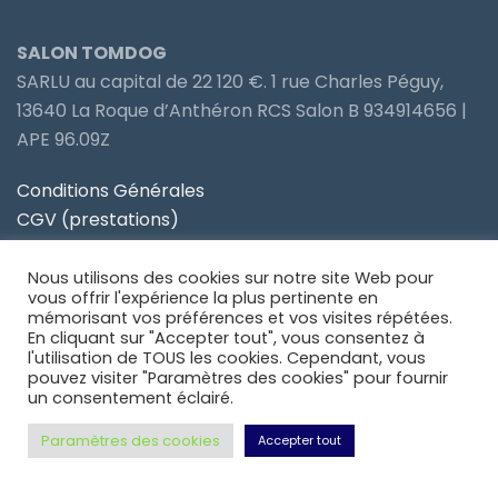
SALON TOMDOG
SARLU au capital de 22 120 €. 1 rue Charles Péguy,
13640 La Roque d’Anthéron RCS Salon B 934914656 |
APE 96.09Z
Conditions Générales
CGV (prestations)
Politique de confidentialité
Nous utilisons des cookies sur notre site Web pour
Site partenaire Toiletteur Nos Avis
vous offrir l'expérience la plus pertinente en
mémorisant vos préférences et vos visites répétées.
En cliquant sur "Accepter tout", vous consentez à
Site partenaire Anidom
l'utilisation de TOUS les cookies. Cependant, vous
pouvez visiter "Paramètres des cookies" pour fournir
un consentement éclairé.
Paramètres des cookies
Accepter tout