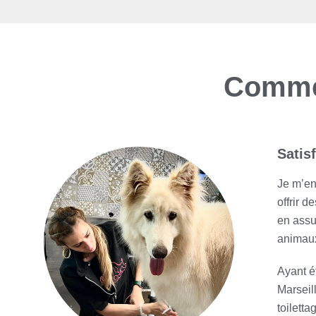
Commen
Satis
Je m’en
offrir d
en assur
animaux
Ayant é
Marseill
toilett