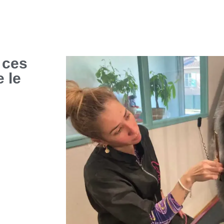
 ces
 le