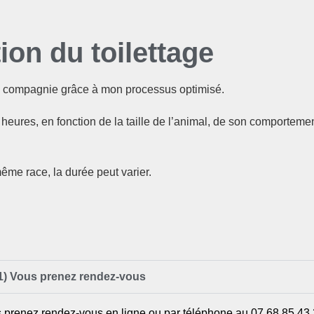
on du toilettage
de compagnie grâce à mon processus optimisé.
 heures, en fonction de la taille de l’animal, de son comportemen
ême race, la durée peut varier.
1) Vous prenez rendez-vous
 prenez rendez-vous en ligne ou par téléphone au 07.68.85.43.2