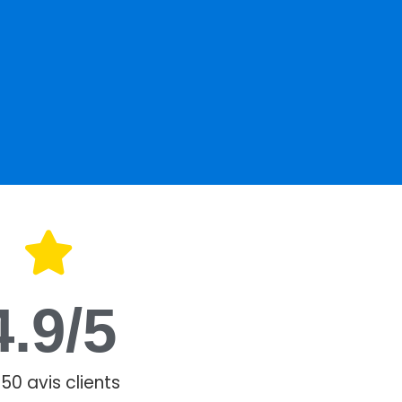
4.9
/5
50 avis clients