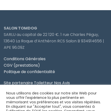
SALON TOMDOG
SARLU au capital de 22 120 €. 1 rue Charles Péguy,
13640 La Roque d’Anthéron RCS Salon B 934914656 |
APE 96.09Z
Conditions Générales
CGV (prestations)
Politique de confidentialité
Site partenaire Toiletteur Nos Avis
Nous utilisons des cookies sur notre site Web pour
Site partenaire Anidom
vous offrir l'expérience la plus pertinente en
mémorisant vos préférences et vos visites répétées.
En cliquant sur "Accepter tout", vous consentez à