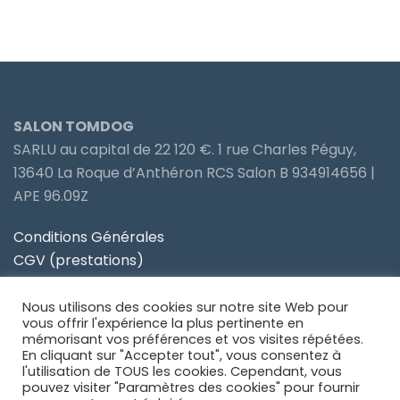
SALON TOMDOG
SARLU au capital de 22 120 €. 1 rue Charles Péguy,
13640 La Roque d’Anthéron RCS Salon B 934914656 |
APE 96.09Z
Conditions Générales
CGV (prestations)
Politique de confidentialité
Nous utilisons des cookies sur notre site Web pour
Site partenaire Toiletteur Nos Avis
vous offrir l'expérience la plus pertinente en
mémorisant vos préférences et vos visites répétées.
En cliquant sur "Accepter tout", vous consentez à
Site partenaire Anidom
l'utilisation de TOUS les cookies. Cependant, vous
pouvez visiter "Paramètres des cookies" pour fournir