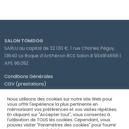
SALON TOMDOG
SARLU au capital de 22 120 €. 1 rue Charles Péguy,
13640 La Roque d’Anthéron RCS Salon B 934914656 |
APE 96.09Z
Conditions Générales
CGV (prestations)
Politique de confidentialité
Nous utilisons des cookies sur notre site Web pour
Site partenaire Toiletteur Nos Avis
vous offrir l'expérience la plus pertinente en
mémorisant vos préférences et vos visites répétées.
En cliquant sur "Accepter tout", vous consentez à
Site partenaire Anidom
l'utilisation de TOUS les cookies. Cependant, vous
pouvez visiter "Paramètres des cookies" pour fournir