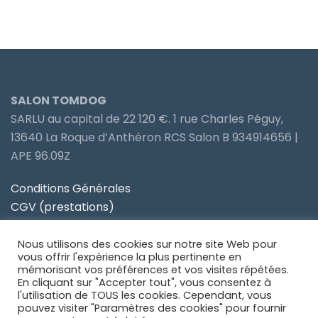
SALON TOMDOG
SARLU au capital de 22 120 €. 1 rue Charles Péguy,
13640 La Roque d’Anthéron RCS Salon B 934914656 |
APE 96.09Z
Conditions Générales
CGV (prestations)
Politique de confidentialité
Nous utilisons des cookies sur notre site Web pour
Site partenaire Toiletteur Nos Avis
vous offrir l'expérience la plus pertinente en
mémorisant vos préférences et vos visites répétées.
En cliquant sur "Accepter tout", vous consentez à
Site partenaire Anidom
l'utilisation de TOUS les cookies. Cependant, vous
pouvez visiter "Paramètres des cookies" pour fournir