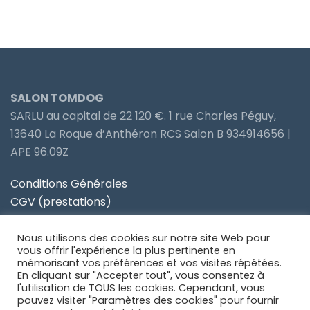
SALON TOMDOG
SARLU au capital de 22 120 €. 1 rue Charles Péguy,
13640 La Roque d’Anthéron RCS Salon B 934914656 |
APE 96.09Z
Conditions Générales
CGV (prestations)
Politique de confidentialité
Nous utilisons des cookies sur notre site Web pour
Site partenaire Toiletteur Nos Avis
vous offrir l'expérience la plus pertinente en
mémorisant vos préférences et vos visites répétées.
En cliquant sur "Accepter tout", vous consentez à
Site partenaire Anidom
l'utilisation de TOUS les cookies. Cependant, vous
pouvez visiter "Paramètres des cookies" pour fournir