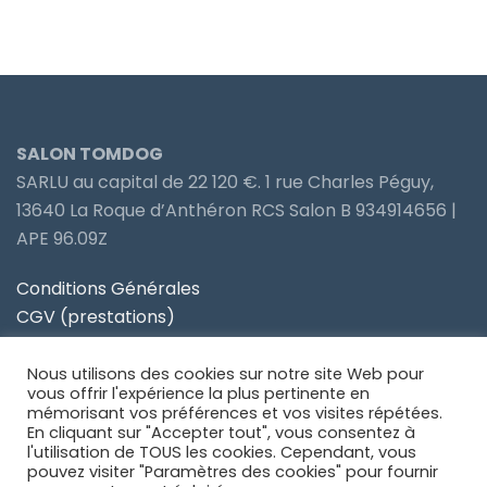
SALON TOMDOG
SARLU au capital de 22 120 €. 1 rue Charles Péguy,
13640 La Roque d’Anthéron RCS Salon B 934914656 |
APE 96.09Z
Conditions Générales
CGV (prestations)
Politique de confidentialité
Nous utilisons des cookies sur notre site Web pour
Site partenaire Toiletteur Nos Avis
vous offrir l'expérience la plus pertinente en
mémorisant vos préférences et vos visites répétées.
En cliquant sur "Accepter tout", vous consentez à
Site partenaire Anidom
l'utilisation de TOUS les cookies. Cependant, vous
pouvez visiter "Paramètres des cookies" pour fournir