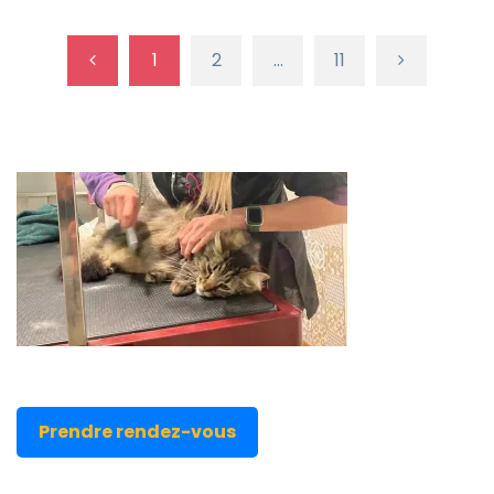
1
2
…
11
Prendre rendez-vous