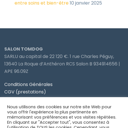
entre soins et bien-être
10 janvier 2025
SALON TOMDOG
SARLU au capital de 22 120 €. 1 rue Charles Péguy,
13640 La Roque d’Anthéron RCS Salon B 934914656 |
APE 96.09Z
Conditions Générales
CGV (prestations)
Politique de confidentialité
Nous utilisons des cookies sur notre site Web pour
Site partenaire Toiletteur Nos Avis
vous offrir l'expérience la plus pertinente en
mémorisant vos préférences et vos visites répétées.
En cliquant sur "Accepter tout", vous consentez à
Site partenaire Anidom
l'utilisation de TOUS les cookies. Cependant, vous