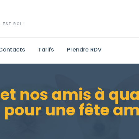
 EST ROI !
Contacts
Tarifs
Prendre RDV
et nos amis à quat
 pour une fête a