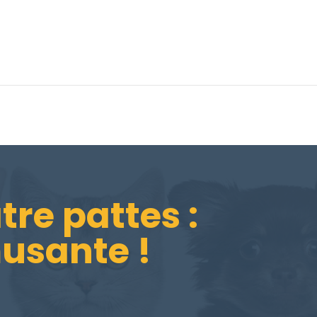
re pattes :
musante !