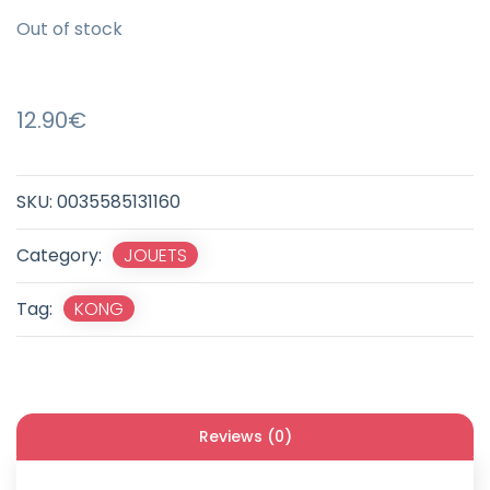
Out of stock
12.90
€
SKU:
0035585131160
Category:
JOUETS
Tag:
KONG
Reviews (0)