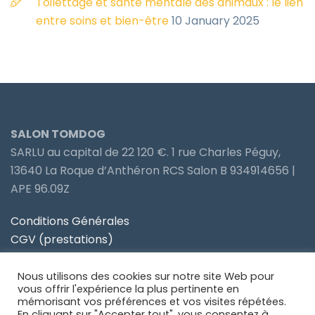
Toilettage et santé mentale des animaux : le lien
entre soins et bien-être
10 January 2025
SALON TOMDOG
SARLU au capital de 22 120 €. 1 rue Charles Péguy,
13640 La Roque d’Anthéron RCS Salon B 934914656 |
APE 96.09Z
Conditions Générales
CGV (prestations)
Politique de confidentialité
Nous utilisons des cookies sur notre site Web pour
Site partenaire Toiletteur Nos Avis
vous offrir l'expérience la plus pertinente en
mémorisant vos préférences et vos visites répétées.
En cliquant sur "Accepter tout", vous consentez à